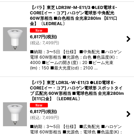
【バラ】東芝 LDR3W-M-E11/3 ●LED電球 E-
CORE[イー・コア] ハロゲン電球形 中角配光
60W形相当 ■白色相当 全光束280lm 【E11口
金】 〔LEDREAL〕
6,817
円
(税別)
(
税込
:
7,499
円
)
■納期：3〜5日 【仕様】 ■中角配光 ■ハロゲン
電球 60W形相当 ■光源色：白色 ■色温度(K)：
4000 ■ビームの開き(度)：20 ■ビーム光束
(lm)：150 ■最大光度(cd)：2100 …
【バラ】東芝 LDR3L-W-E11/3 ●LED電球 E-
CORE[イー・コア] ハロゲン電球形 スポットタイ
プ 広配光 60W形相当 ■電球色相当 全光束280lm
【E11口金】 〔LEDREAL〕
6,817
円
(税別)
(
税込
:
7,499
円
)
■納期：3〜5日 【仕様】 ■広角配光 ■ハロゲン
電球 60W形相当 ■光源色：電球色 ■色温度(K)：