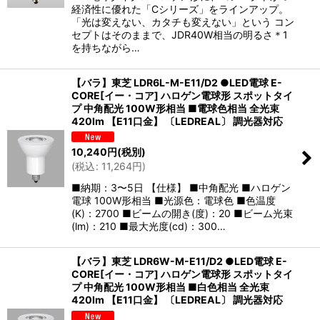
経済性に優れた「Cシリーズ」をラインアップ。
「光は変えない、カタチも変えない」という コン
セプトはそのままで、JDR40W相当の明るさ＊1
を持ちながら…
【バラ】東芝 LDR6L-M-E11/D2 ●LED電球 E-
CORE[イー・コア] ハロゲン電球形 スポットタイ
プ 中角配光 100W形相当 ■電球色相当 全光束
420lm 【E11口金】 〔LEDREAL〕 調光器対応
10,240
円
(税別)
(
税込
:
11,264
円
)
■納期：3〜5日 【仕様】 ■中角配光 ■ハロゲン
電球 100W形相当 ■光源色：電球色 ■色温度
(K)：2700 ■ビームの開き(度)：20 ■ビーム光束
(lm)：210 ■最大光度(cd)：300…
【バラ】東芝 LDR6W-M-E11/D2 ●LED電球 E-
CORE[イー・コア] ハロゲン電球形 スポットタイ
プ 中角配光 100W形相当 ■白色相当 全光束
420lm 【E11口金】 〔LEDREAL〕 調光器対応