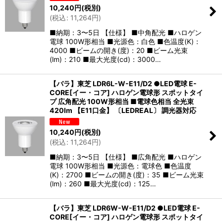
10,240
円
(税別)
(
税込
:
11,264
円
)
■納期：3〜5日 【仕様】 ■中角配光 ■ハロゲン
電球 100W形相当 ■光源色：白色 ■色温度(K)：
4000 ■ビームの開き(度)：20 ■ビーム光束
(lm)：210 ■最大光度(cd)：3000…
【バラ】東芝 LDR6L-W-E11/D2 ●LED電球 E-
CORE[イー・コア] ハロゲン電球形 スポットタイ
プ 広角配光 100W形相当 ■電球色相当 全光束
420lm 【E11口金】 〔LEDREAL〕 調光器対応
10,240
円
(税別)
(
税込
:
11,264
円
)
■納期：3〜5日 【仕様】 ■広角配光 ■ハロゲン
電球 100W形相当 ■光源色：電球色 ■色温度
(K)：2700 ■ビームの開き(度)：35 ■ビーム光束
(lm)：260 ■最大光度(cd)：125…
【バラ】東芝 LDR6W-W-E11/D2 ●LED電球 E-
CORE[イー・コア] ハロゲン電球形 スポットタイ