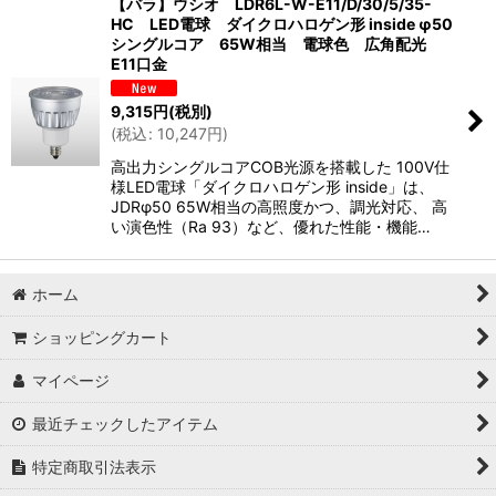
【バラ】ウシオ LDR6L-W-E11/D/30/5/35-
HC LED電球 ダイクロハロゲン形 inside φ50
シングルコア 65W相当 電球色 広角配光
E11口金
9,315
円
(税別)
(
税込
:
10,247
円
)
高出力シングルコアCOB光源を搭載した 100V仕
様LED電球「ダイクロハロゲン形 inside」は、
JDRφ50 65W相当の高照度かつ、調光対応、 高
い演色性（Ra 93）など、優れた性能・機能…
ホーム
ショッピングカート
マイページ
最近チェックしたアイテム
特定商取引法表示