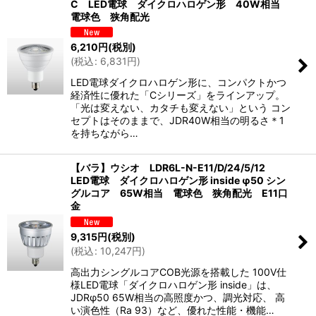
C LED電球 ダイクロハロゲン形 40W相当
電球色 狭角配光
6,210
円
(税別)
(
税込
:
6,831
円
)
LED電球ダイクロハロゲン形に、コンパクトかつ
経済性に優れた「Cシリーズ」をラインアップ。
「光は変えない、カタチも変えない」という コン
セプトはそのままで、JDR40W相当の明るさ＊1
を持ちながら…
【バラ】ウシオ LDR6L-N-E11/D/24/5/12
LED電球 ダイクロハロゲン形 inside φ50 シン
グルコア 65W相当 電球色 狭角配光 E11口
金
9,315
円
(税別)
(
税込
:
10,247
円
)
高出力シングルコアCOB光源を搭載した 100V仕
様LED電球「ダイクロハロゲン形 inside」は、
JDRφ50 65W相当の高照度かつ、調光対応、 高
い演色性（Ra 93）など、優れた性能・機能…