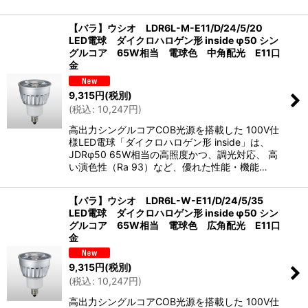
【バラ】ウシオ LDR6L-M-E11/D/24/5/20
LED電球 ダイクロハロゲン形 inside φ50 シン
グルコア 65W相当 電球色 中角配光 E11口
金
9,315
円
(税別)
(
税込
:
10,247
円
)
高出力シングルコアCOB光源を搭載した 100V仕
様LED電球「ダイクロハロゲン形 inside」は、
JDRφ50 65W相当の高照度かつ、調光対応、 高
い演色性（Ra 93）など、優れた性能・機能…
【バラ】ウシオ LDR6L-W-E11/D/24/5/35
LED電球 ダイクロハロゲン形 inside φ50 シン
グルコア 65W相当 電球色 広角配光 E11口
金
9,315
円
(税別)
(
税込
:
10,247
円
)
高出力シングルコアCOB光源を搭載した 100V仕