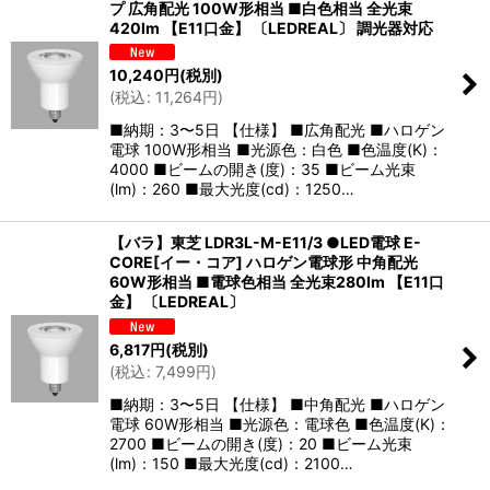
プ 広角配光 100W形相当 ■白色相当 全光束
420lm 【E11口金】 〔LEDREAL〕 調光器対応
10,240
円
(税別)
(
税込
:
11,264
円
)
■納期：3〜5日 【仕様】 ■広角配光 ■ハロゲン
電球 100W形相当 ■光源色：白色 ■色温度(K)：
4000 ■ビームの開き(度)：35 ■ビーム光束
(lm)：260 ■最大光度(cd)：1250…
【バラ】東芝 LDR3L-M-E11/3 ●LED電球 E-
CORE[イー・コア] ハロゲン電球形 中角配光
60W形相当 ■電球色相当 全光束280lm 【E11口
金】 〔LEDREAL〕
6,817
円
(税別)
(
税込
:
7,499
円
)
■納期：3〜5日 【仕様】 ■中角配光 ■ハロゲン
電球 60W形相当 ■光源色：電球色 ■色温度(K)：
2700 ■ビームの開き(度)：20 ■ビーム光束
(lm)：150 ■最大光度(cd)：2100…