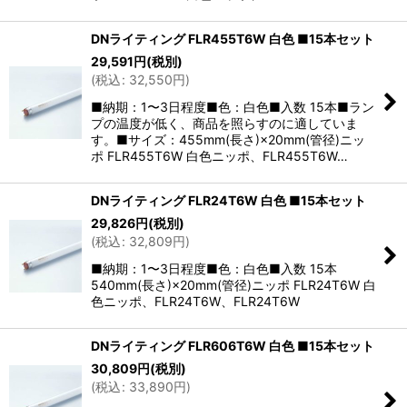
DNライティング FLR455T6W 白色 ■15本セット
29,591
円
(税別)
(
税込
:
32,550
円
)
■納期：1〜3日程度■色：白色■入数 15本■ラン
プの温度が低く、商品を照らすのに適していま
す。■サイズ：455mm(長さ)×20mm(管径)ニッ
ポ FLR455T6W 白色ニッポ、FLR455T6W…
DNライティング FLR24T6W 白色 ■15本セット
29,826
円
(税別)
(
税込
:
32,809
円
)
■納期：1〜3日程度■色：白色■入数 15本
540mm(長さ)×20mm(管径)ニッポ FLR24T6W 白
色ニッポ、FLR24T6W、FLR24T6W
DNライティング FLR606T6W 白色 ■15本セット
30,809
円
(税別)
(
税込
:
33,890
円
)