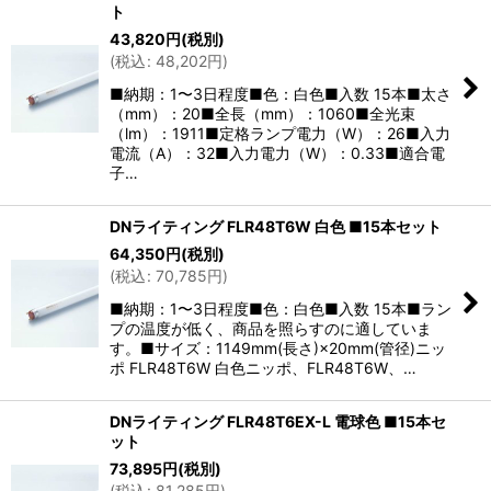
ト
43,820
円
(税別)
(
税込
:
48,202
円
)
■納期：1〜3日程度■色：白色■入数 15本■太さ
（mm）：20■全長（mm）：1060■全光束
（lm）：1911■定格ランプ電力（W）：26■入力
電流（A）：32■入力電力（W）：0.33■適合電
子…
DNライティング FLR48T6W 白色 ■15本セット
64,350
円
(税別)
(
税込
:
70,785
円
)
■納期：1〜3日程度■色：白色■入数 15本■ラン
プの温度が低く、商品を照らすのに適していま
す。■サイズ：1149mm(長さ)×20mm(管径)ニッ
ポ FLR48T6W 白色ニッポ、FLR48T6W、…
DNライティング FLR48T6EX-L 電球色 ■15本セ
ット
73,895
円
(税別)
(
税込
:
81,285
円
)