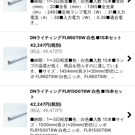
■納期：1〜3日程度■色：白色■入数 15本■管径
（mm）：20■全長（mm）：1365■全光束
（lm）：2493■定格ランプ電力（W）：31■入力
電流（A）：38■入力電力（W）：0.39■適合電
子…
DNライティング FLR60T6W 白色 ■15本セット
42,247
円
(税別)
(
税込
:
46,472
円
)
■納期：1〜3日程度■色：白色■入数 15本■ラン
プの温度が低く、商品を照らすのに適していま
す。■サイズ：1454mm(長さ)×20mm(管径)ニッ
ポ FLR60T6W 白色ニッポ、FLR60T6W、…
DNライティング FLR1500T6W 白色 ■15本セッ
ト
42,247
円
(税別)
(
税込
:
46,472
円
)
■納期：1〜3日程度■色：白色■入数 15本■サイ
ズ：1500mm(長さ)×20mm(管径)ニッポ
FLR1500T6W 白色ニッポ、FLR1500T6W、