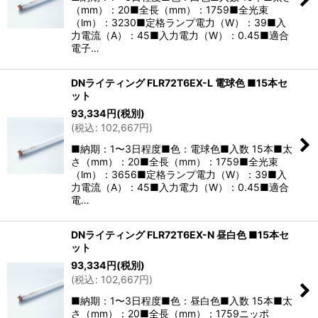
（mm）：20■全長（mm）：1759■全光束
（lm）：3230■定格ランプ電力（W）：39■入
力電流（A）：45■入力電力（W）：0.45■適合
電子…
DNライティング FLR72T6EX-L 電球色 ■15本セ
ット
93,334
円
(税別)
(
税込
:
102,667
円
)
■納期：1〜3日程度■色：電球色■入数 15本■太
さ（mm）：20■全長（mm）：1759■全光束
（lm）：3656■定格ランプ電力（W）：39■入
力電流（A）：45■入力電力（W）：0.45■適合
電…
DNライティング FLR72T6EX-N 昼白色 ■15本セ
ット
93,334
円
(税別)
(
税込
:
102,667
円
)
■納期：1〜3日程度■色：昼白色■入数 15本■太
さ（mm）：20■全長（mm）：1759ニッポ