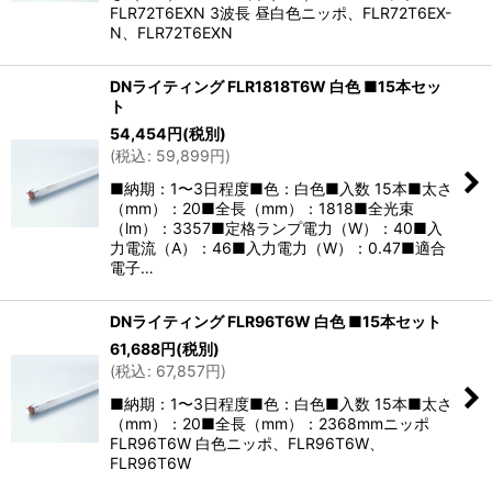
FLR72T6EXN 3波長 昼白色ニッポ、FLR72T6EX-
N、FLR72T6EXN
DNライティング FLR1818T6W 白色 ■15本セッ
ト
54,454
円
(税別)
(
税込
:
59,899
円
)
■納期：1〜3日程度■色：白色■入数 15本■太さ
（mm）：20■全長（mm）：1818■全光束
（lm）：3357■定格ランプ電力（W）：40■入
力電流（A）：46■入力電力（W）：0.47■適合
電子…
DNライティング FLR96T6W 白色 ■15本セット
61,688
円
(税別)
(
税込
:
67,857
円
)
■納期：1〜3日程度■色：白色■入数 15本■太さ
（mm）：20■全長（mm）：2368mmニッポ
FLR96T6W 白色ニッポ、FLR96T6W、
FLR96T6W