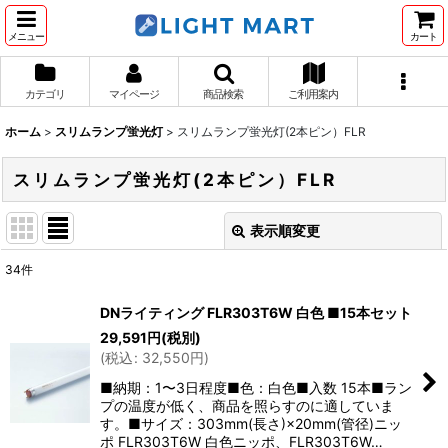
メニュー
カート
カテゴリ
マイページ
商品検索
ご利用案内
ホーム
>
スリムランプ蛍光灯
>
スリムランプ蛍光灯(2本ピン）FLR
スリムランプ蛍光灯(2本ピン）FLR
表示順変更
閉じる
34
件
表示数
:
DNライティング FLR303T6W 白色 ■15本セット
29,591
円
(税別)
並び順
:
(
税込
:
32,550
円
)
■納期：1〜3日程度■色：白色■入数 15本■ラン
絞り込む
プの温度が低く、商品を照らすのに適していま
す。■サイズ：303mm(長さ)×20mm(管径)ニッ
ポ FLR303T6W 白色ニッポ、FLR303T6W…