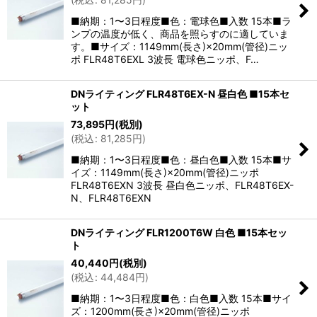
■納期：1〜3日程度■色：電球色■入数 15本■ラ
ンプの温度が低く、商品を照らすのに適していま
す。■サイズ：1149mm(長さ)×20mm(管径)ニッ
ポ FLR48T6EXL 3波長 電球色ニッポ、F…
DNライティング FLR48T6EX-N 昼白色 ■15本セ
ット
73,895
円
(税別)
(
税込
:
81,285
円
)
■納期：1〜3日程度■色：昼白色■入数 15本■サ
イズ：1149mm(長さ)×20mm(管径)ニッポ
FLR48T6EXN 3波長 昼白色ニッポ、FLR48T6EX-
N、FLR48T6EXN
DNライティング FLR1200T6W 白色 ■15本セッ
ト
40,440
円
(税別)
(
税込
:
44,484
円
)
■納期：1〜3日程度■色：白色■入数 15本■サイ
ズ：1200mm(長さ)×20mm(管径)ニッポ