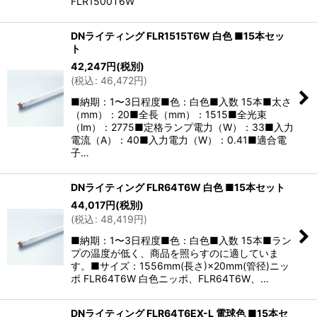
FLR1500T6W
DNライティング FLR1515T6W 白色 ■15本セッ
ト
42,247
円
(税別)
(
税込
:
46,472
円
)
■納期：1〜3日程度■色：白色■入数 15本■太さ
（mm）：20■全長（mm）：1515■全光束
（lm）：2775■定格ランプ電力（W）：33■入力
電流（A）：40■入力電力（W）：0.41■適合電
子…
DNライティング FLR64T6W 白色 ■15本セット
44,017
円
(税別)
(
税込
:
48,419
円
)
■納期：1〜3日程度■色：白色■入数 15本■ラン
プの温度が低く、商品を照らすのに適していま
す。■サイズ：1556mm(長さ)×20mm(管径)ニッ
ポ FLR64T6W 白色ニッポ、FLR64T6W、…
DNライティング FLR64T6EX-L 電球色 ■15本セ