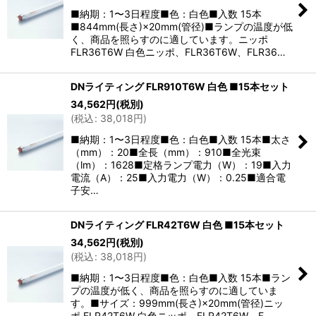
■納期：1〜3日程度■色：白色■入数 15本
■844mm(長さ)×20mm(管径)■ランプの温度が低
く、商品を照らすのに適しています。ニッポ
FLR36T6W 白色ニッポ、FLR36T6W、FLR36…
DNライティング FLR910T6W 白色 ■15本セット
34,562
円
(税別)
(
税込
:
38,018
円
)
■納期：1〜3日程度■色：白色■入数 15本■太さ
（mm）：20■全長（mm）：910■全光束
（lm）：1628■定格ランプ電力（W）：19■入力
電流（A）：25■入力電力（W）：0.25■適合電
子安…
DNライティング FLR42T6W 白色 ■15本セット
34,562
円
(税別)
(
税込
:
38,018
円
)
■納期：1〜3日程度■色：白色■入数 15本■ラン
プの温度が低く、商品を照らすのに適していま
す。■サイズ：999mm(長さ)×20mm(管径)ニッ
ポ FLR42T6W 白色ニッポ、FLR42T6W、F…