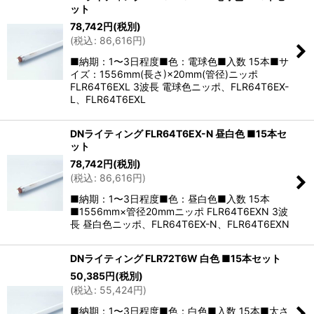
ット
78,742
円
(税別)
(
税込
:
86,616
円
)
■納期：1〜3日程度■色：電球色■入数 15本■サ
イズ：1556mm(長さ)×20mm(管径)ニッポ
FLR64T6EXL 3波長 電球色ニッポ、FLR64T6EX-
L、FLR64T6EXL
DNライティング FLR64T6EX-N 昼白色 ■15本セ
ット
78,742
円
(税別)
(
税込
:
86,616
円
)
■納期：1〜3日程度■色：昼白色■入数 15本
■1556mm×管径20mmニッポ FLR64T6EXN 3波
長 昼白色ニッポ、FLR64T6EX-N、FLR64T6EXN
DNライティング FLR72T6W 白色 ■15本セット
50,385
円
(税別)
(
税込
:
55,424
円
)
■納期：1〜3日程度■色：白色■入数 15本■太さ