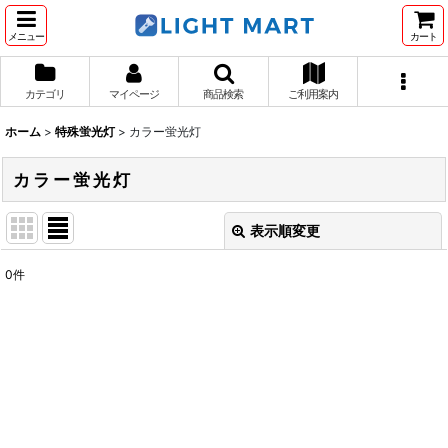
メニュー
カート
カテゴリ
マイページ
商品検索
ご利用案内
ホーム
>
特殊蛍光灯
>
カラー蛍光灯
カラー蛍光灯
表示順変更
閉じる
0
件
表示数
:
並び順
:
絞り込む