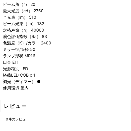
ビーム角（°） 20
最大光度（cd） 2750
全光束（lm） 510
ビーム光束（lm） 182
定格寿命（h） 40000
演色評価指数（Ra） 83
色温度（K）/カラー 2400
ミラー径/管径 50
ランプ形状 MR16
口金 E11
光源種別 LED
搭載LED COB x 1
調光（ディマー） ●
使用環境 屋内
レビュー
0
件のレビュー