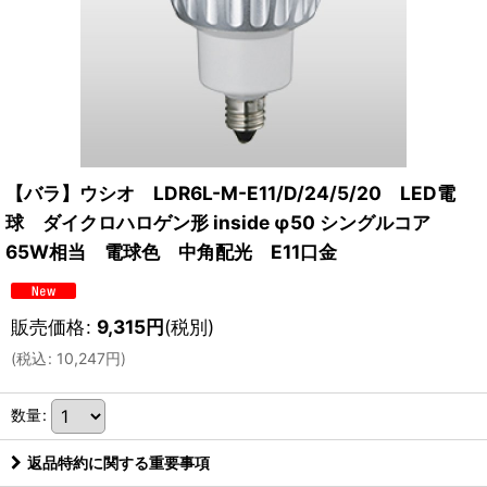
【バラ】ウシオ LDR6L-M-E11/D/24/5/20 LED電
球 ダイクロハロゲン形 inside φ50 シングルコア
65W相当 電球色 中角配光 E11口金
販売価格
:
9,315
円
(税別)
(
税込
:
10,247
円
)
数量
:
返品特約に関する重要事項