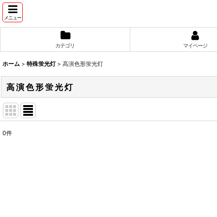
メニュー
カテゴリ
マイページ
ホーム
>
特殊蛍光灯
>
高演色形蛍光灯
高演色形蛍光灯
0
件
表示数
:
並び順
: