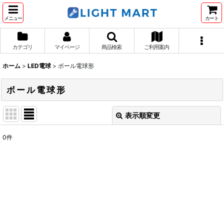
メニュー
カート
カテゴリ
マイページ
商品検索
ご利用案内
ホーム
>
LED電球
>
ボール電球形
ボール電球形
表示順変更
閉じる
0
件
表示数
:
並び順
:
絞り込む