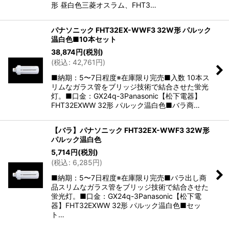
形 昼白色三菱オスラム、FHT3…
パナソニック FHT32EX-WWF3 32W形 パルック
温白色■10本セット
38,874
円
(税別)
(
税込
:
42,761
円
)
■納期：5〜7日程度※在庫限り完売■入数 10本ス
リムなガラス管をブリッジ技術で結合させた蛍光
灯。■口金：GX24q-3Panasonic【松下電器】
FHT32EXWW 32形 パルック温白色■バラ商…
【バラ】パナソニック FHT32EX-WWF3 32W形
パルック温白色
5,714
円
(税別)
(
税込
:
6,285
円
)
■納期：5〜7日程度※在庫限り完売■バラ出し商
品スリムなガラス管をブリッジ技術で結合させた
蛍光灯。■口金：GX24q-3Panasonic【松下電
器】FHT32EXWW 32形 パルック温白色■セッ
ト…