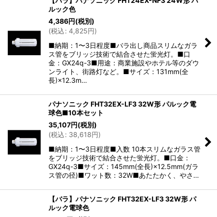
【バラ】パナソニック FHT24EX-NF3 24W形 パ
ルック色
4,386
円
(税別)
(
税込
:
4,825
円
)
■納期：1〜3日程度■バラ出し商品スリムなガラ
ス管をブリッジ技術で結合させた蛍光灯。■口
金：GX24q-3■用途：商業施設やホテル等のダウ
ンライト、街路灯など。■サイズ：131mm(全
長)×12.3m…
パナソニック FHT32EX-LF3 32W形 パルック電
球色■10本セット
35,107
円
(税別)
(
税込
:
38,618
円
)
■納期：1〜3日程度■入数 10本スリムなガラス管
をブリッジ技術で結合させた蛍光灯。■口金：
GX24q-3■サイズ：145mm(全長)×12.5mm(ガラ
ス管の径)■ワット数：32W■あたたかく、やさ…
【バラ】パナソニック FHT32EX-LF3 32W形 パ
ルック電球色