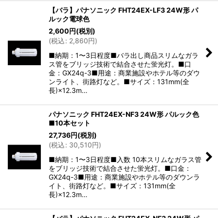
【バラ】パナソニック FHT24EX-LF3 24W形 パ
ルック電球色
2,600
円
(税別)
(
税込
:
2,860
円
)
■納期：1〜3日程度■バラ出し商品スリムなガラ
ス管をブリッジ技術で結合させた蛍光灯。■口
金：GX24q-3■用途：商業施設やホテル等のダウ
ンライト、街路灯など。■サイズ：131mm(全
長)×12.3m…
パナソニック FHT24EX-NF3 24W形 パルック色
■10本セット
27,736
円
(税別)
(
税込
:
30,510
円
)
■納期：1〜3日程度■入数 10本スリムなガラス管
をブリッジ技術で結合させた蛍光灯。■口金：
GX24q-3■用途：商業施設やホテル等のダウンラ
イト、街路灯など。■サイズ：131mm(全
長)×12.3m…