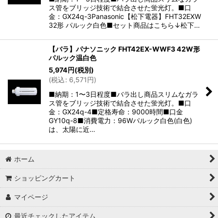
ス管をブリッジ技術で結合させた蛍光灯。■口
金：GX24q-3Panasonic【松下電器】FHT32EXW
32形 パルック白色■セット商品はこちら↓松下…
【バラ】パナソニック FHT42EX-WWF3 42W形
パルック温白色
5,974
円
(税別)
(
税込
:
6,571
円
)
■納期：1〜3日程度■バラ出し商品スリムなガラ
ス管をブリッジ技術で結合させた蛍光灯。■口
金：GX24q-4■定格寿命：9000時間■口金
GY10q-8■消費電力：96Wパルック白色(白色)
は、太陽に近…
ホーム
ショッピングカート
マイページ
最近チェックしたアイテム