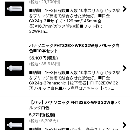
(
税込
:
29,700
円
)
■納期：1〜3日程度■入数 10本スリムなガラス管
をブリッジ技術で結合させた蛍光灯。■口金：
GX24q-3■サイズ：129mm/145mm(全
長)×16.7mm(ガラス管の径)■ワット数：
32WPan…
パナソニック FHT32EX-WF3 32W形 パルック白
色■10本セット
35,107
円
(税別)
(
税込
:
38,618
円
)
■納期：1〜3日程度■入数 10本スリムなガラス管
をブリッジ技術で結合させた蛍光灯。■口金：
GX24q-3Panasonic【松下電器】FHT32EXW 32
形 パルック白色■バラ商品はこちら↓【バラ…
【バラ】パナソニック FHT32EX-WF3 32W形 パ
ルック白色
5,271
円
(税別)
(
税込
:
5,798
円
)
■納期：1〜3日程度■バラ出し商品スリムなガラ