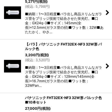
5,271
円
(税別)
(
税込
:
5,798
円
)
■納期：1〜3日程度■バラ出し商品スリムなガラ
ス管をブリッジ技術で結合させた蛍光灯。■口
金：GX24q-3■サイズ：145mm(全
長)×12.5mm(ガラス管の径)■ワット数：32W■あ
たたかく、やさ…
【バラ】パナソニック FHT32EX-NF3 32W形 パ
ルック色
3,200
円
(税別)
(
税込
:
3,520
円
)
■納期：1〜3日程度■バラ出し商品スリムなガラ
ス管をブリッジ技術で結合させた蛍光灯。■口
金：GX24q-3■サイズ：129mm/145mm(全
長)×16.7mm(ガラス管の径)■ワット数：
32WPan…
パナソニック FHT32EX-NF3 32W形 パルック色
■10本セット
27,000
円
(税別)