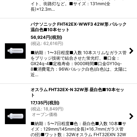
イト、街路灯など。■サイズ：131mm(全
長)×12.3m…
パナソニック FHT42EX-WWF3 42W形 パルック
温白色■10本セット
56,924
円
(税別)
(
税込
:
62,616
円
)
■納期：1〜3日程度■入数 10本スリムなガラス管
をブリッジ技術で結合させた蛍光灯。■口金：
GX24q-4■定格寿命：9000時間■口金GY10q-
8■消費電力：96Wパルック白色(白色)は、太陽に
近…
オスラム FHT32EX-N 32W形 昼白色■10本セッ
ト
17,135
円
(税別)
(
税込
:
18,849
円
)
オープン価格
■納期：5〜7日程度■色：昼白色■入数 10本■サ
イズ：129mm/145mm(全長)×16.7mm(ガラス管
の径)■ワット数：32Wオスラム FHT32EXN 32W