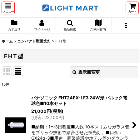
メニュー
カート
カテゴリ
マイページ
商品検索
ご利用案内
ホーム
>
コンパクト型蛍光灯
>
FHT型
FHT型
表示順変更
閉じる
15
件
表示数
:
パナソニック FHT24EX-LF3 24W形 パルック電
球色■10本セット
並び順
:
21,000
円
(税別)
(
税込
:
23,100
円
)
絞り込む
■納期：1〜3日程度■入数 10本スリムなガラス管
をブリッジ技術で結合させた蛍光灯。■口金：
GX24q-3■用途：商業施設やホテル等のダウンラ