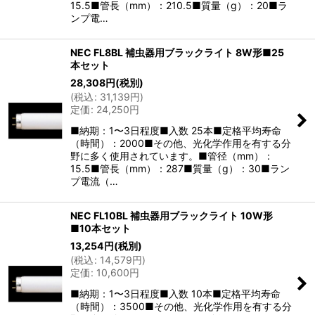
15.5■管長（mm）：210.5■質量（g）：20■ラ
ンプ電…
NEC FL8BL 補虫器用ブラックライト 8W形■25
本セット
28,308
円
(税別)
(
税込
:
31,139
円
)
定価
:
24,250
円
■納期：1〜3日程度■入数 25本■定格平均寿命
（時間）：2000■その他、光化学作用を有する分
野に多く使用されています。■管径（mm）：
15.5■管長（mm）：287■質量（g）：30■ラン
プ電流（…
NEC FL10BL 補虫器用ブラックライト 10W形
■10本セット
13,254
円
(税別)
(
税込
:
14,579
円
)
定価
:
10,600
円
■納期：1〜3日程度■入数 10本■定格平均寿命
（時間）：3500■その他、光化学作用を有する分