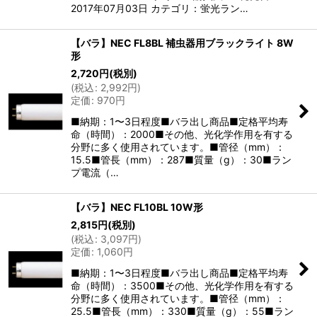
2017年07月03日 カテゴリ：蛍光ラン…
【バラ】NEC FL8BL 補虫器用ブラックライト 8W
形
2,720
円
(税別)
(
税込
:
2,992
円
)
定価
:
970
円
■納期：1〜3日程度■バラ出し商品■定格平均寿
命（時間）：2000■その他、光化学作用を有する
分野に多く使用されています。■管径（mm）：
15.5■管長（mm）：287■質量（g）：30■ラン
プ電流（…
【バラ】NEC FL10BL 10W形
2,815
円
(税別)
(
税込
:
3,097
円
)
定価
:
1,060
円
■納期：1〜3日程度■バラ出し商品■定格平均寿
命（時間）：3500■その他、光化学作用を有する
分野に多く使用されています。■管径（mm）：
25.5■管長（mm）：330■質量（g）：55■ラン