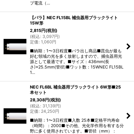
プ電流（…
【バラ】NEC FL15BL 補虫器用ブラックライト
15W形
2,815
円
(税別)
(
税込
:
3,097
円
)
定価
:
1,060
円
■納期：1〜3日程度■バラ出し商品■昆虫が最も
好む領域の光を多く放射しますので、捕虫器用光
源として最適です。■サイズ：436mm(長
さ)×25.5mm(管径)■ワット数：15WNEC FL15BL
1…
NEC FL6BL 補虫器用ブラックライト 6W形■25
本セット
28,308
円
(税別)
(
税込
:
31,139
円
)
定価
:
24,250
円
■納期：1〜3日程度■入数 25本■定格平均寿命
（時間）：2000■その他、光化学作用を有する分
野に多く使用されています。■管径（mm）：