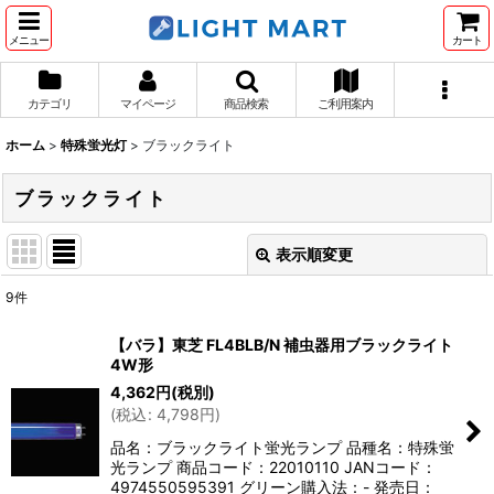
メニュー
カート
カテゴリ
マイページ
商品検索
ご利用案内
ホーム
>
特殊蛍光灯
>
ブラックライト
ブラックライト
表示順変更
閉じる
9
件
表示数
:
【バラ】東芝 FL4BLB/N 補虫器用ブラックライト
4W形
並び順
:
4,362
円
(税別)
(
税込
:
4,798
円
)
絞り込む
品名：ブラックライト蛍光ランプ 品種名：特殊蛍
光ランプ 商品コード：22010110 JANコード：
4974550595391 グリーン購入法：- 発売日：