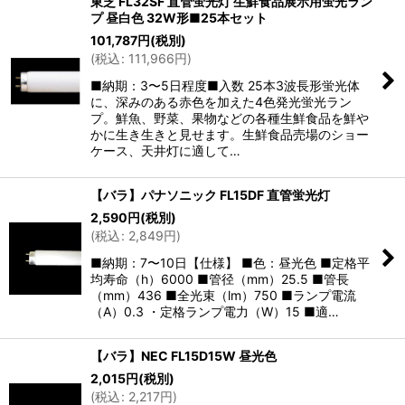
東芝 FL32SF 直管蛍光灯 生鮮食品展示用蛍光ラン
プ 昼白色 32W形■25本セット
101,787
円
(税別)
(
税込
:
111,966
円
)
■納期：3〜5日程度■入数 25本3波長形蛍光体
に、深みのある赤色を加えた4色発光蛍光ラン
プ。鮮魚、野菜、果物などの各種生鮮食品を鮮や
かに生き生きと見せます。生鮮食品売場のショー
ケース、天井灯に適して…
【バラ】パナソニック FL15DF 直管蛍光灯
2,590
円
(税別)
(
税込
:
2,849
円
)
■納期：7〜10日【仕様】 ■色：昼光色 ■定格平
均寿命（h）6000 ■管径（mm）25.5 ■管長
（mm）436 ■全光束（lm）750 ■ランプ電流
（A）0.3 ・定格ランプ電力（W）15 ■適…
【バラ】NEC FL15D15W 昼光色
2,015
円
(税別)
(
税込
:
2,217
円
)