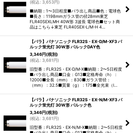
(
税込
:
3,653
円
)
■納期：1〜3日程度■バラ出し商品■色：電球色
■長さ：1198mmガラス管の径28mm東芝
FLR40SEXLMH 40W形 3波長 電球色■セット商
品はこちら↓東芝 FLR40SEX-L/M-H 4…
【バラ】パナソニック FLR32S・EX-D/M-XF3 パ
ルック蛍光灯 30W形 パルックDAY色
3,346
円
(税別)
(
税込
:
3,681
円
)
旧型番：FLR32S・EX-D/M-X■納期：2〜5日程度
■バラ出し商品■口金：G13■定格寿命（h）：
12000■全長（mm）：830■ガラス管径：
（mm）：32.5■質量（g）：175■全光束（l…
【バラ】パナソニック FLR32S・EX-N/M-XF3 パ
ルック蛍光灯 30W形 パルック色
3,346
円
(税別)
(
税込
:
3,681
円
)
旧型番：FLR32S・EX-N/M-X■納期：2〜5日程度
■バラ出し商品■口金：G13■定格寿命（h）：