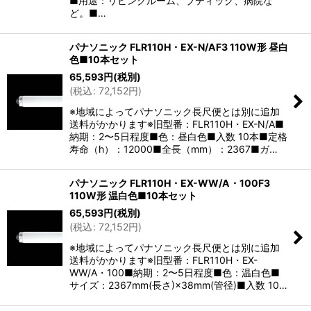
■用途：リビングルーム、ブティック、病院な
ど。■…
パナソニック FLR110H・EX-N/AF3 110W形 昼白
色■10本セット
65,593
円
(税別)
(
税込
:
72,152
円
)
※地域によってパナソニック長尺便とは別に追加
送料がかかります※旧型番：FLR110H・EX-N/A■
納期：2〜5日程度■色：昼白色■入数 10本■定格
寿命（h）：12000■全長（mm）：2367■ガ…
パナソニック FLR110H・EX-WW/A・100F3
110W形 温白色■10本セット
65,593
円
(税別)
(
税込
:
72,152
円
)
※地域によってパナソニック長尺便とは別に追加
送料がかかります※旧型番：FLR110H・EX-
WW/A・100■納期：2〜5日程度■色：温白色■
サイズ：2367mm(長さ)×38mm(管径)■入数 10…