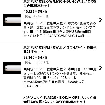
東芝 FLR40SEX-W/M/36-HGU 40W形 メロウ5
白色■25本セット
43,128
円
(税別)
(
税込
:
47,441
円
)
■納期：1〜3日程度■入数 25本光の3原色である
青・緑・赤に蛍光体をブレンドした蛍光ランプで
す。■長さ1198mm■ガラス管径32.5mm■口
金：G13東芝 FLR40SEXWM36HGU 40形 …
東芝 FLR40SN/M 40W形 メロウホワイト 昼白色
■25本セット
32,145
円
(税別)
(
税込
:
35,360
円
)
■納期：1〜3日程度■入数 25本■口金：G13■用
途：一般家庭のリビングや子供部屋、各種商店、
事務所など。■サイズ：1198mm(長
さ)×32.5mm(管径)■色温度：5000K東芝
FLR40SN…
パナソニック FLR32S・EX-D/M-XF3 パルック蛍
光灯 30W形 パルックDAY色■25本セット