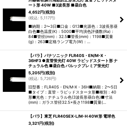
ート形 40W ■3波長形 ■昼白色
4,652
円
(税別)
(
税込
:
5,117
円
)
■納期：2〜3日■口金：G13■光源色：3波長形昼
白色■色温度(K)：5000■平均演色評価数(Ra)：
84■管径(mm)：32.5■管長(mm)：1198■質量
(g)：263■定格ランプ電力(W)：…
【バラ】パナソニック FLR40S・EN/M-X・
36HF3 ●直管蛍光灯 40W ラピッドスタート形 ナ
チュラル色 ■昼白色 パルックプレミア蛍光灯
5,205
円
(税別)
(
税込
:
5,726
円
)
旧型番：FLR40S・EN/M-X・36H■納期：2〜5日
■タイプ：直管・ラピッドスタータ形■種別：40
形■光色：ナチュラル色(3波長形昼白色)■寸法
(mm)：ガラス管径32.5×長さ1198■質量(…
【バラ】東芝 FLR40SEX-L/M-H 40W形 電球色
3,321
円
(税別)