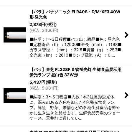
【バラ】パナソニック FLR40S・D/M-XF3 40W
形 昼光色
2,878
円
(税別)
(
税込
:
3,166
円
)
■納期：1〜3日程度■バラ出し商品■色：昼光色
■定格寿命（h）：12000■全長（mm）：1198■
ガラス管径：（mm）：32.5■質量（g）：253■
全光束（lm）：2610■ランプ電流（A）：0.…
【バラ】東芝 FL32SF 直管蛍光灯 生鮮食品展示用
蛍光ランプ 昼白色 32W形
5,437
円
(税別)
(
税込
:
5,981
円
)
■納期：3〜5日程度■入数 1本3波長形蛍光体
に、深みのある赤色を加えた4色発光蛍光ラン
プ。鮮魚、野菜、果物などの各種生鮮食品を鮮や
かに生き生きと見せます。生鮮食品売場のショー
ケース、天井灯に適してい…