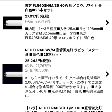
東芝 FLR40SN/M/36 40W形 メロウホワイト 昼
白色■25本セット
27,017
円
(税別)
(
税込
:
29,719
円
)
■納期：1〜3日程度■入数 25本■長さ1198mm■
ガラス管径32.5mm■口金：G13■東芝
FLR40SNM36 40形 メロウホワイト 昼白色
NEC FLR40SW/M 直管蛍光灯 ラピッドスタート
形 ■白色 ■25本セット
25,243
円
(税別)
(
税込
:
27,767
円
)
定価
:
16,500
円
※こちらの商品はバラでご注文の場合は別途送料
2,000円がかかります。ケース（25本）でご注文
の場合は別途送料1,000円がかかります。 ■大き
さ区分：40形 ■光源色(光色)：白色 ■相関色温度
(…
【バラ】NEC FLR40SEX-L/M-HG ●直管蛍光灯