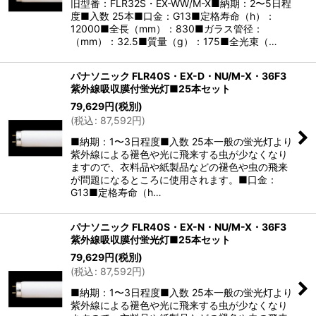
旧型番：FLR32S・EX-WW/M-X■納期：2〜5日程
度■入数 25本■口金：G13■定格寿命（h）：
12000■全長（mm）：830■ガラス管径：
（mm）：32.5■質量（g）：175■全光束（…
パナソニック FLR40S・EX-D・NU/M-X・36F3
紫外線吸収膜付蛍光灯■25本セット
79,629
円
(税別)
(
税込
:
87,592
円
)
■納期：1〜3日程度■入数 25本一般の蛍光灯より
紫外線による褪色や光に飛来する虫が少なくなり
ますので、衣料品や紙製品などの褪色や虫の飛来
が問題になるところに使用されます。■口金：
G13■定格寿命（h…
パナソニック FLR40S・EX-N・NU/M-X・36F3
紫外線吸収膜付蛍光灯■25本セット
79,629
円
(税別)
(
税込
:
87,592
円
)
■納期：1〜3日程度■入数 25本一般の蛍光灯より
紫外線による褪色や光に飛来する虫が少なくなり