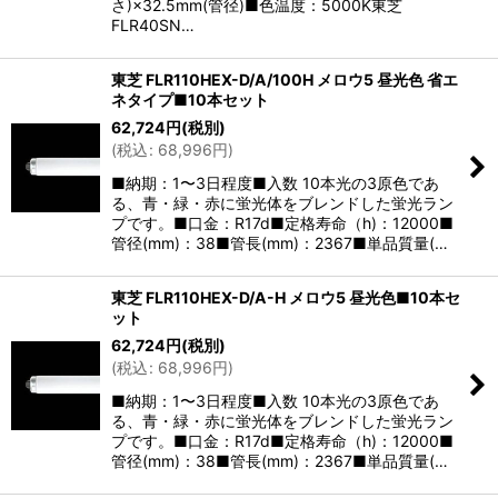
さ)×32.5mm(管径)■色温度：5000K東芝
FLR40SN…
東芝 FLR110HEX-D/A/100H メロウ5 昼光色 省エ
ネタイプ■10本セット
62,724
円
(税別)
(
税込
:
68,996
円
)
■納期：1〜3日程度■入数 10本光の3原色であ
る、青・緑・赤に蛍光体をブレンドした蛍光ラン
プです。■口金：R17d■定格寿命（h)：12000■
管径(mm)：38■管長(mm)：2367■単品質量(…
東芝 FLR110HEX-D/A-H メロウ5 昼光色■10本セ
ット
62,724
円
(税別)
(
税込
:
68,996
円
)
■納期：1〜3日程度■入数 10本光の3原色であ
る、青・緑・赤に蛍光体をブレンドした蛍光ラン
プです。■口金：R17d■定格寿命（h)：12000■
管径(mm)：38■管長(mm)：2367■単品質量(…