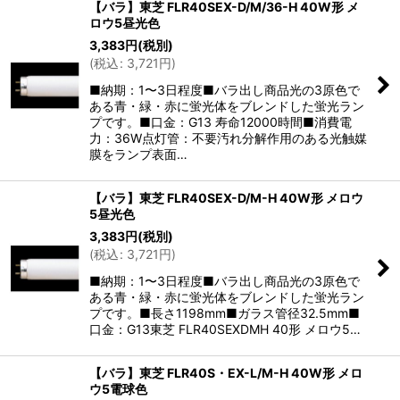
【バラ】東芝 FLR40SEX-D/M/36-H 40W形 メ
ロウ5昼光色
3,383
円
(税別)
(
税込
:
3,721
円
)
■納期：1〜3日程度■バラ出し商品光の3原色で
ある青・緑・赤に蛍光体をブレンドした蛍光ラン
プです。■口金：G13 寿命12000時間■消費電
力：36W点灯管：不要汚れ分解作用のある光触媒
膜をランプ表面…
【バラ】東芝 FLR40SEX-D/M-H 40W形 メロウ
5昼光色
3,383
円
(税別)
(
税込
:
3,721
円
)
■納期：1〜3日程度■バラ出し商品光の3原色で
ある青・緑・赤に蛍光体をブレンドした蛍光ラン
プです。■長さ1198mm■ガラス管径32.5mm■
口金：G13東芝 FLR40SEXDMH 40形 メロウ5…
【バラ】東芝 FLR40S・EX-L/M-H 40W形 メロ
ウ5電球色