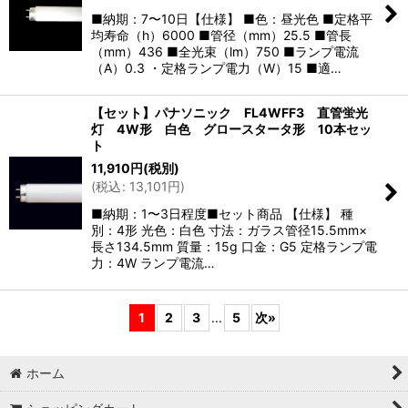
■納期：7〜10日【仕様】 ■色：昼光色 ■定格平
均寿命（h）6000 ■管径（mm）25.5 ■管長
（mm）436 ■全光束（lm）750 ■ランプ電流
（A）0.3 ・定格ランプ電力（W）15 ■適…
【セット】パナソニック FL4WFF3 直管蛍光
灯 4W形 白色 グロースタータ形 10本セッ
ト
11,910
円
(税別)
(
税込
:
13,101
円
)
■納期：1〜3日程度■セット商品 【仕様】 種
別：4形 光色：白色 寸法：ガラス管径15.5mm×
長さ134.5mm 質量：15g 口金：G5 定格ランプ電
力：4W ランプ電流…
1
2
3
...
5
次
»
ホーム