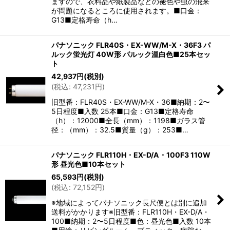
ますので、衣料品や紙製品などの褪色や虫の飛来
が問題になるところに使用されます。■口金：
G13■定格寿命（h…
パナソニック FLR40S・EX-WW/M-X・36F3 パ
ルック蛍光灯 40W形 パルック温白色■25本セッ
ト
42,937
円
(税別)
(
税込
:
47,231
円
)
旧型番：FLR40S・EX-WW/M-X・36■納期：2〜
5日程度■入数 25本■口金：G13■定格寿命
（h）：12000■全長（mm）：1198■ガラス管
径：（mm）：32.5■質量（g）：253■…
パナソニック FLR110H・EX-D/A・100F3 110W
形 昼光色■10本セット
65,593
円
(税別)
(
税込
:
72,152
円
)
※地域によってパナソニック長尺便とは別に追加
送料がかかります※旧型番：FLR110H・EX-D/A・
100■納期：2〜5日程度■色：昼光色■入数 10本