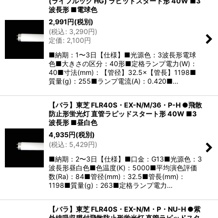
(ライフルック HG) ラピッドスタート形 40W ■3
波長形 ■電球色
2,991
円
(税別)
(
税込
:
3,290
円
)
定価
:
2,100
円
■納期：1〜3日【仕様】■光源色：3波長形電球
色■大きさの区分：40形■定格ランプ電力(W)：
40■寸法(mm)：【管径】32.5×【管長】1198■
質量(g)：255■ランプ電流(A)：0.420■…
【バラ】東芝 FLR40S・EX-N/M/36・P-H ●飛散
防止形蛍光灯 直管ラピッドスタート形 40W ■3
波長形 ■昼白色
4,935
円
(税別)
(
税込
:
5,429
円
)
■納期：2〜3日【仕様】■口金：G13■光源色：3
波長形昼白色■色温度(K)：5000■平均演色評価
数(Ra)：84■管径(mm)：32.5■管長(mm)：
1198■質量(g)：263■定格ランプ電力…
【バラ】東芝 FLR40S・EX-N/M・P・NU-H ●紫
外線吸収膜付飛散防止形蛍光灯 直管ラピッドスタ