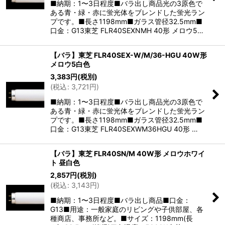
■納期：1〜3日程度■バラ出し商品光の3原色で
ある青・緑・赤に蛍光体をブレンドした蛍光ラン
プです。■長さ1198mm■ガラス管径32.5mm■
口金：G13東芝 FLR40SEXNMH 40形 メロウ5…
【バラ】東芝 FLR40SEX-W/M/36-HGU 40W形
メロウ5白色
3,383
円
(税別)
(
税込
:
3,721
円
)
■納期：1〜3日程度■バラ出し商品光の3原色で
ある青・緑・赤に蛍光体をブレンドした蛍光ラン
プです。■長さ1198mm■ガラス管径32.5mm■
口金：G13東芝 FLR40SEXWM36HGU 40形 …
【バラ】東芝 FLR40SN/M 40W形 メロウホワイ
ト 昼白色
2,857
円
(税別)
(
税込
:
3,143
円
)
■納期：1〜3日程度■バラ出し商品■口金：
G13■用途：一般家庭のリビングや子供部屋、各
種商店、事務所など。■サイズ：1198mm(長