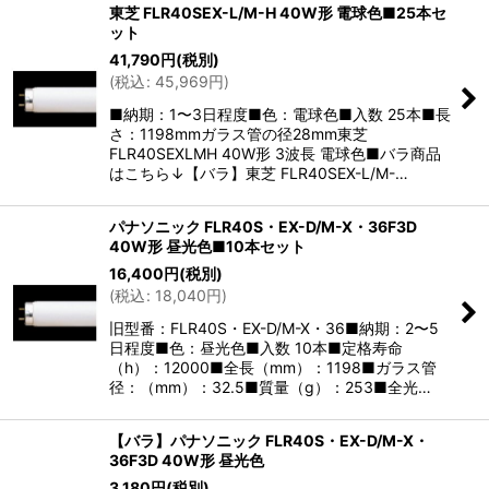
東芝 FLR40SEX-L/M-H 40W形 電球色■25本セ
ット
41,790
円
(税別)
(
税込
:
45,969
円
)
■納期：1〜3日程度■色：電球色■入数 25本■長
さ：1198mmガラス管の径28mm東芝
FLR40SEXLMH 40W形 3波長 電球色■バラ商品
はこちら↓【バラ】東芝 FLR40SEX-L/M-…
パナソニック FLR40S・EX-D/M-X・36F3D
40W形 昼光色■10本セット
16,400
円
(税別)
(
税込
:
18,040
円
)
旧型番：FLR40S・EX-D/M-X・36■納期：2〜5
日程度■色：昼光色■入数 10本■定格寿命
（h）：12000■全長（mm）：1198■ガラス管
径：（mm）：32.5■質量（g）：253■全光…
【バラ】パナソニック FLR40S・EX-D/M-X・
36F3D 40W形 昼光色
3,180
円
(税別)