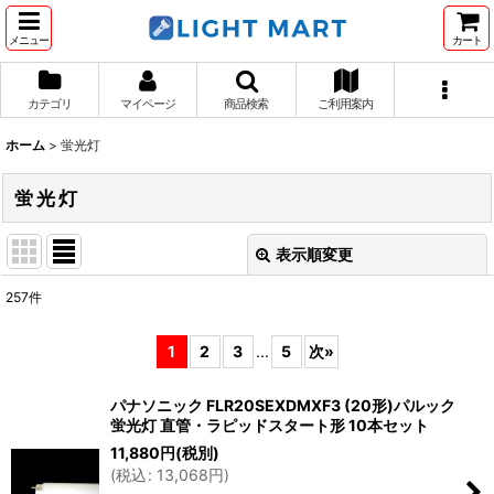
メニュー
カート
カテゴリ
マイページ
商品検索
ご利用案内
ホーム
>
蛍光灯
蛍光灯
表示順変更
閉じる
257
件
サブカテゴリ
:
1
2
3
...
5
次
»
表示数
:
パナソニック FLR20SEXDMXF3 (20形)パルック
蛍光灯 直管・ラピッドスタート形 10本セット
並び順
:
11,880
円
(税別)
(
税込
:
13,068
円
)