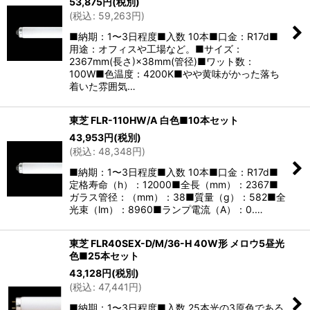
53,875
円
(税別)
(
税込
:
59,263
円
)
■納期：1〜3日程度■入数 10本■口金：R17d■
用途：オフィスや工場など。■サイズ：
2367mm(長さ)×38mm(管径)■ワット数：
100W■色温度：4200K■やや黄味がかった落ち
着いた雰囲気…
東芝 FLR-110HW/A 白色■10本セット
43,953
円
(税別)
(
税込
:
48,348
円
)
■納期：1〜3日程度■入数 10本■口金：R17d■
定格寿命（h）：12000■全長（mm）：2367■
ガラス管径：（mm）：38■質量（g）：582■全
光束（lm）：8960■ランプ電流（A）：0.…
東芝 FLR40SEX-D/M/36-H 40W形 メロウ5昼光
色■25本セット
43,128
円
(税別)
(
税込
:
47,441
円
)
■納期：1〜3日程度■入数 25本光の3原色である