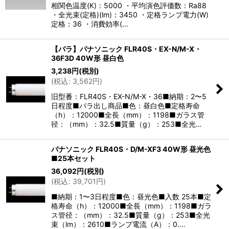
相関色温度(K)：5000 ・平均演色評価数：Ra88
・全光束(定格)(lm)：3450 ・定格ランプ電力(W)
定格：36 ・消費効率(…
【バラ】パナソニック FLR40S・EX-N/M-X・
36F3D 40W形 昼白色
3,238
円
(税別)
(
税込
:
3,562
円
)
旧型番：FLR40S・EX-N/M-X・36■納期：2〜5
日程度■バラ出し商品■色：昼白色■定格寿命
（h）：12000■全長（mm）：1198■ガラス管
径：（mm）：32.5■質量（g）：253■全光…
パナソニック FLR40S・D/M-XF3 40W形 昼光色
■25本セット
36,092
円
(税別)
(
税込
:
39,701
円
)
■納期：1〜3日程度■色：昼光色■入数 25本■定
格寿命（h）：12000■全長（mm）：1198■ガラ
ス管径：（mm）：32.5■質量（g）：253■全光
束（lm）：2610■ランプ電流（A）：0.…