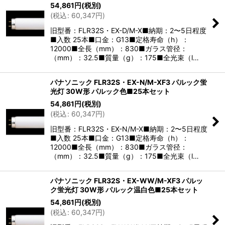
54,861
円
(税別)
(
税込
:
60,347
円
)
旧型番：FLR32S・EX-D/M-X■納期：2〜5日程度
■入数 25本■口金：G13■定格寿命（h）：
12000■全長（mm）：830■ガラス管径：
（mm）：32.5■質量（g）：175■全光束（l…
パナソニック FLR32S・EX-N/M-XF3 パルック蛍
光灯 30W形 パルック色■25本セット
54,861
円
(税別)
(
税込
:
60,347
円
)
旧型番：FLR32S・EX-N/M-X■納期：2〜5日程度
■入数 25本■口金：G13■定格寿命（h）：
12000■全長（mm）：830■ガラス管径：
（mm）：32.5■質量（g）：175■全光束（l…
パナソニック FLR32S・EX-WW/M-XF3 パルッ
ク蛍光灯 30W形 パルック温白色■25本セット
54,861
円
(税別)
(
税込
:
60,347
円
)