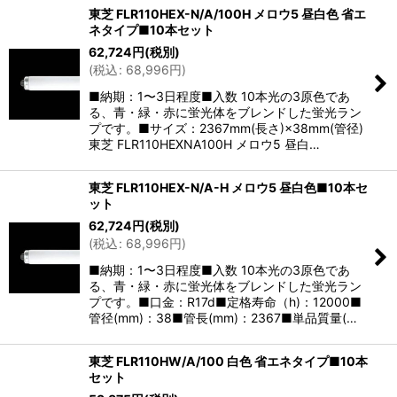
東芝 FLR110HEX-N/A/100H メロウ5 昼白色 省エ
ネタイプ■10本セット
62,724
円
(税別)
(
税込
:
68,996
円
)
■納期：1〜3日程度■入数 10本光の3原色であ
る、青・緑・赤に蛍光体をブレンドした蛍光ラン
プです。■サイズ：2367mm(長さ)×38mm(管径)
東芝 FLR110HEXNA100H メロウ5 昼白…
東芝 FLR110HEX-N/A-H メロウ5 昼白色■10本セ
ット
62,724
円
(税別)
(
税込
:
68,996
円
)
■納期：1〜3日程度■入数 10本光の3原色であ
る、青・緑・赤に蛍光体をブレンドした蛍光ラン
プです。■口金：R17d■定格寿命（h)：12000■
管径(mm)：38■管長(mm)：2367■単品質量(…
東芝 FLR110HW/A/100 白色 省エネタイプ■10本
セット