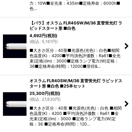
力：10W■全光束：435lm■定格寿命：6000h■
色…
【バラ】オスラム FLR40SW/M/36 直管蛍光灯 ラ
ピッドスタート形 ■白色
4,692
円
(税別)
(
税込
:
5,161
円
)
■大きさ区分：40形■光源色(光色)：白色■相関
色温度(K)：4200■平均演色評価数：Ra61■全光
束(定格)(lm)：3000■定格ランプ電力(W)定格：
36■定格寿命(時間)：12000■管径&…
オスラム FLR40SW/M/36 直管蛍光灯 ラピッドス
タート形 ■白色 ■25本セット
25,300
円
(税別)
(
税込
:
27,830
円
)
■大きさ区分：40形 ■光源色(光色)：白色 ■相関
色温度(K)：4200 ■平均演色評価数：Ra61 ■全
光束(定格)(lm)：3000 ■定格ランプ電力(W)定
格：36 ■定格寿命(時間)：120…