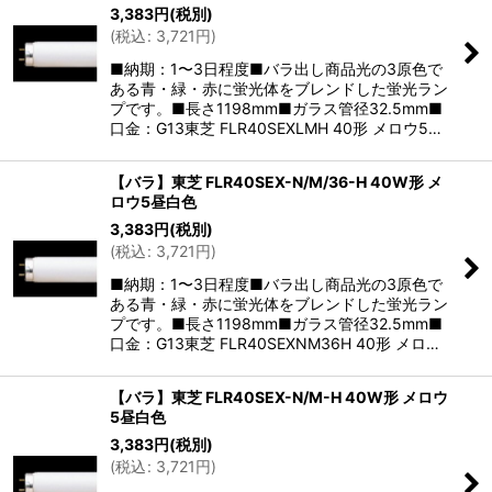
3,383
円
(税別)
(
税込
:
3,721
円
)
■納期：1〜3日程度■バラ出し商品光の3原色で
ある青・緑・赤に蛍光体をブレンドした蛍光ラン
プです。■長さ1198mm■ガラス管径32.5mm■
口金：G13東芝 FLR40SEXLMH 40形 メロウ5…
【バラ】東芝 FLR40SEX-N/M/36-H 40W形 メ
ロウ5昼白色
3,383
円
(税別)
(
税込
:
3,721
円
)
■納期：1〜3日程度■バラ出し商品光の3原色で
ある青・緑・赤に蛍光体をブレンドした蛍光ラン
プです。■長さ1198mm■ガラス管径32.5mm■
口金：G13東芝 FLR40SEXNM36H 40形 メロ…
【バラ】東芝 FLR40SEX-N/M-H 40W形 メロウ
5昼白色
3,383
円
(税別)
(
税込
:
3,721
円
)