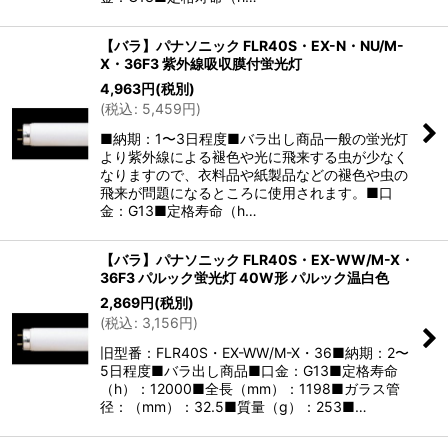
【バラ】パナソニック FLR40S・EX-N・NU/M-
X・36F3 紫外線吸収膜付蛍光灯
4,963
円
(税別)
(
税込
:
5,459
円
)
■納期：1〜3日程度■バラ出し商品一般の蛍光灯
より紫外線による褪色や光に飛来する虫が少なく
なりますので、衣料品や紙製品などの褪色や虫の
飛来が問題になるところに使用されます。■口
金：G13■定格寿命（h…
【バラ】パナソニック FLR40S・EX-WW/M-X・
36F3 パルック蛍光灯 40W形 パルック温白色
2,869
円
(税別)
(
税込
:
3,156
円
)
旧型番：FLR40S・EX-WW/M-X・36■納期：2〜
5日程度■バラ出し商品■口金：G13■定格寿命
（h）：12000■全長（mm）：1198■ガラス管
径：（mm）：32.5■質量（g）：253■…