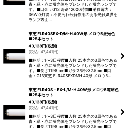
青・緑・赤に蛍光体をブレンドした蛍光ランプで
す。■口金：G13 寿命12000時間■消費電力：
36W点灯管：不要汚れ分解作用のある光触媒膜を
ランプ表面…
東芝 FLR40SEX-D/M-H 40W形 メロウ5昼光色
■25本セット
43,128
円
(税別)
(
税込
:
47,441
円
)
■納期：1〜3日程度■入数 25本光の3原色である
青・緑・赤に蛍光体をブレンドした蛍光ランプで
す。■長さ1198mm■ガラス管径32.5mm■口
金：G13東芝 FLR40SEXDMH 40形 メロウ5…
東芝 FLR40S・EX-L/M-H 40W形 メロウ5電球色
■25本セット
43,128
円
(税別)
(
税込
:
47,441
円
)
■納期：1〜3日程度■入数 25本光の3原色である
青・緑・赤に蛍光体をブレンドした蛍光ランプで
す。■長さ1198mm■ガラス管径32.5mm■口