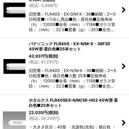
(
税込
:
3,498
円
)
旧型番：FLR40S・EX-D/M-X・36■納期：2〜5
日程度■バラ出し商品■色：昼光色■定格寿命
（h）：12000■全長（mm）：1198■ガラス管
径：（mm）：32.5■質量（g）：253■全光…
パナソニック FLR40S・EX-N/M-X・36F3D
40W形 昼白色■25本セット
42,937
円
(税別)
(
税込
:
47,231
円
)
旧型番：FLR40S・EX-N/M-X・36■納期：2〜5
日程度■色：昼白色■入数 25本■定格寿命
（h）：12000■全長（mm）：1198■ガラス管
径：（mm）：32.5■質量（g）：253■全光…
ホタルクス FLR40SEX-N/M/36-HG2 40W形 昼
白色■25本セット
22,035
円
(税別)
(
税込
:
24,239
円
)
・大きさ区分：40形 ・光源色(光色)：昼白色 ・