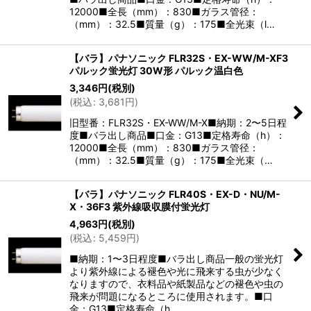
12000■全長（mm）：830■ガラス管径：
（mm）：32.5■質量（g）：175■全光束（l…
【バラ】パナソニック FLR32S・EX-WW/M-XF3
パルック蛍光灯 30W形 パルック温白色
3,346
円
(税別)
(
税込
:
3,681
円
)
旧型番：FLR32S・EX-WW/M-X■納期：2〜5日程
度■バラ出し商品■口金：G13■定格寿命（h）：
12000■全長（mm）：830■ガラス管径：
（mm）：32.5■質量（g）：175■全光束（…
【バラ】パナソニック FLR40S・EX-D・NU/M-
X・36F3 紫外線吸収膜付蛍光灯
4,963
円
(税別)
(
税込
:
5,459
円
)
■納期：1〜3日程度■バラ出し商品一般の蛍光灯
より紫外線による褪色や光に飛来する虫が少なく
なりますので、衣料品や紙製品などの褪色や虫の
飛来が問題になるところに使用されます。■口
金：G13■定格寿命（h…