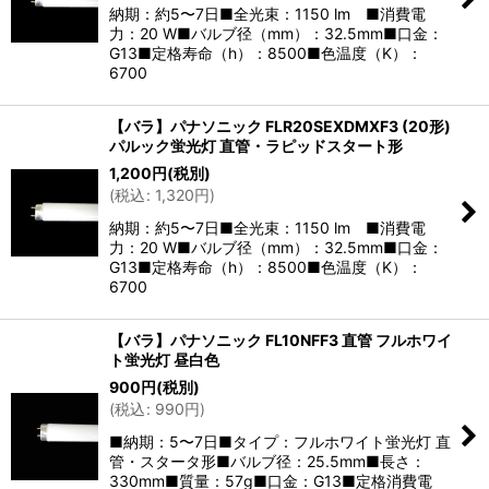
絞り込む
納期：約5〜7日■全光束：1150 lm ■消費電
力：20 W■バルブ径（mm）：32.5mm■口金：
G13■定格寿命（h）：8500■色温度（K）：
6700
【バラ】パナソニック FLR20SEXDMXF3 (20形)
パルック蛍光灯 直管・ラピッドスタート形
1,200
円
(税別)
(
税込
:
1,320
円
)
納期：約5〜7日■全光束：1150 lm ■消費電
力：20 W■バルブ径（mm）：32.5mm■口金：
G13■定格寿命（h）：8500■色温度（K）：
6700
【バラ】パナソニック FL10NFF3 直管 フルホワイ
ト蛍光灯 昼白色
900
円
(税別)
(
税込
:
990
円
)
■納期：5〜7日■タイプ：フルホワイト蛍光灯 直
管・スタータ形■バルブ径：25.5mm■長さ：
330mm■質量：57g■口金：G13■定格消費電