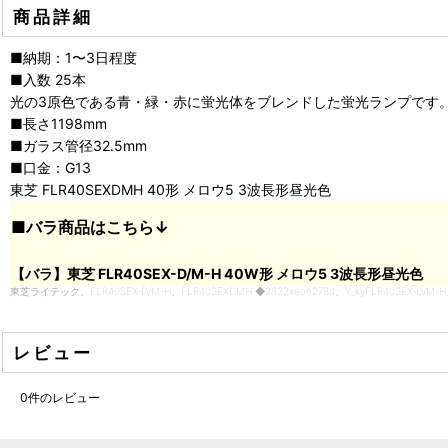
商品詳細
■納期：1〜3日程度
■入数 25本
光の3原色である青・緑・赤に蛍光体をブレンドした蛍光ランプです
■長さ1198mm
■ガラス管径32.5mm
■口金：G13
東芝 FLR40SEXDMH 40形 メロウ5 3波長形昼光色
■バラ商品はこちら↓
【バラ】東芝 FLR40SEX-D/M-H 40W形 メロウ5 3波長形昼光色
東芝ライテック、FLR40SEX-D/M-H、FLR40SEXDMH ◆2833xeon2784、Y_kyFLR40SEX-D/M-H
レビュー
0
件のレビュー