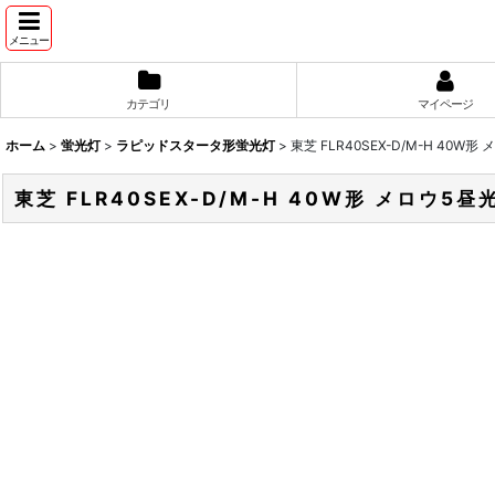
メニュー
カテゴリ
マイページ
ホーム
>
蛍光灯
>
ラピッドスタータ形蛍光灯
>
東芝 FLR40SEX-D/M-H 40W
東芝 FLR40SEX-D/M-H 40W形 メロウ5