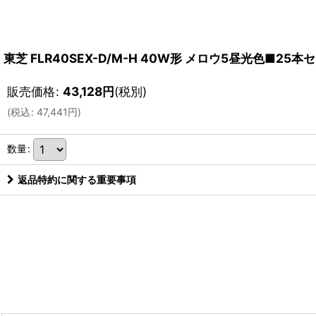
東芝 FLR40SEX-D/M-H 40W形 メロウ5昼光色■25本
販売価格
:
43,128
円
(税別)
(
税込
:
47,441
円
)
数量
:
返品特約に関する重要事項