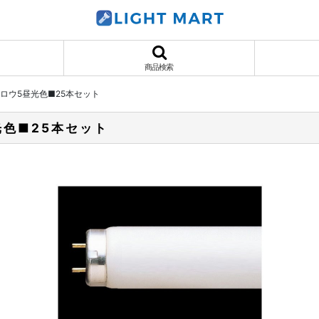
商品検索
形 メロウ5昼光色■25本セット
昼光色■25本セット