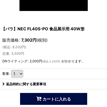
【バラ】NEC FL40S-PO 食品展示用 40W形
販売価格
:
7,302
円
(税別)
(
税込
:
8,032
円
)
定価
:
3,500
円
DNライティング
:
2,000円
がかかります。
(
税込
:
2,200円
)
数量
:
返品特約に関する重要事項
カートに入れる