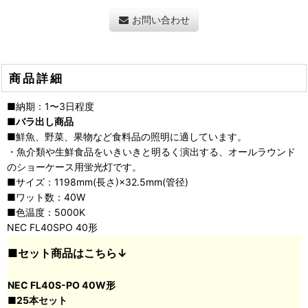
お問い合わせ
商品詳細
■納期：1〜3日程度
■バラ出し商品
■鮮魚、野菜、果物など食料品の照明に適しています。
・魚介類や生鮮食品をいきいきと明るく演出する、オールラウンド
のショーケース用蛍光灯です。
■サイズ：1198mm(長さ)×32.5mm(管径)
■ワット数：40W
■色温度：5000K
NEC FL40SPO 40形
■セット商品はこちら↓
NEC FL40S-PO 40W形
■25本セット