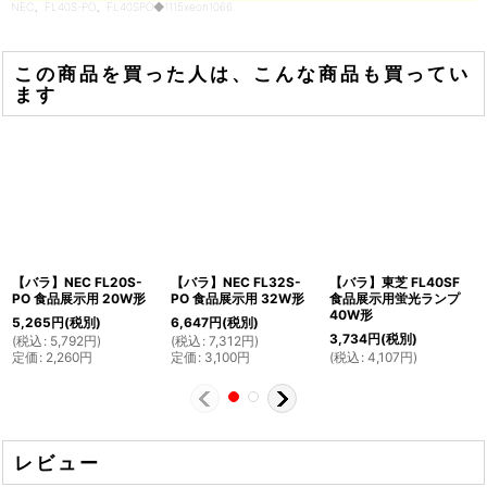
NEC、FL40S-PO、FL40SPO◆1115xeon1066
この商品を買った人は、こんな商品も買ってい
ます
【バラ】NEC FL20S-
【バラ】NEC FL32S-
【バラ】東芝 FL40SF
PO 食品展示用 20W形
PO 食品展示用 32W形
食品展示用蛍光ランプ
40W形
5,265
円
(税別)
6,647
円
(税別)
3,734
円
(税別)
(
税込
:
5,792
円
)
(
税込
:
7,312
円
)
定価
:
2,260
円
定価
:
3,100
円
(
税込
:
4,107
円
)
レビュー