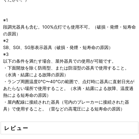
※1
段調光器具も含む。100%点灯でも使用不可。（破損・発煙・短寿命
の原因）
※2
SB、SGI、SG形表示器具（破損・発煙・短寿命の原因）
※3
以下の条件を満たす場合、屋外器具での使用が可能です。
・下面開放を除く防雨型、または防湿型の器具で使用すること。
（水滴・結露による故障の原因）
・ランプ周囲温度0℃〜40℃の範囲で、点灯時に器具に直射日光が
あたらない場所で使用すること。（水滴・結露による故障、温度過
熱による短寿命の原因）
・屋内配線に接続された器具（宅内のブレーカーに接続された器
具）で使用すること。（雷などの高電圧による短寿命の原因）
レビュー