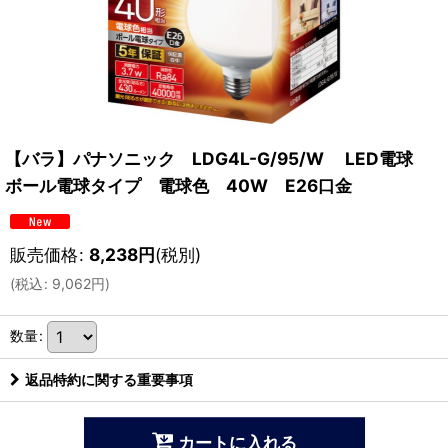
【バラ】パナソニック LDG4L-G/95/W LED電球
ボール電球タイプ 電球色 40W E26口金
販売価格
:
8,238
円
(税別)
(
税込
:
9,062
円
)
数量
:
返品特約に関する重要事項
カートに入れる