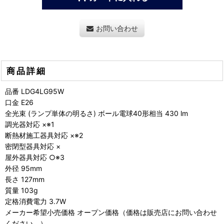
お問い合わせ
商品詳細
品番 LDG4LG95W
口金 E26
全光束 (ランプ単体の明るさ) ボール電球40形相当 430 lm
調光器対応 ×※1
断熱材施工器具対応 ×※2
密閉型器具対応 ×
屋外器具対応 ○※3
外径 95mm
長さ 127mm
質量 103g
定格消費電力 3.7W
メーカー希望小売価格 オープン価格（価格は販売店にお問い合わせ
ください。）