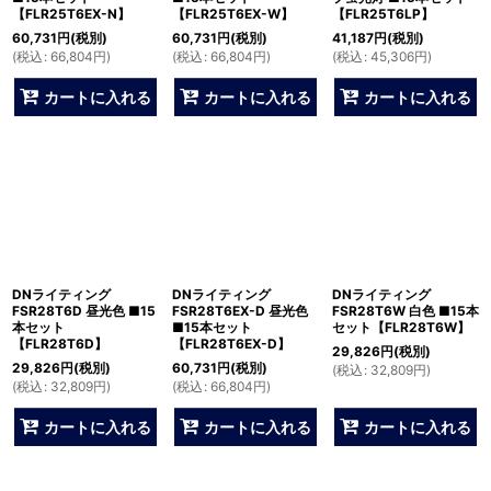
【FLR25T6EX-N】
【FLR25T6EX-W】
【FLR25T6LP】
60,731
円
(税別)
60,731
円
(税別)
41,187
円
(税別)
(
税込
:
66,804
円
)
(
税込
:
66,804
円
)
(
税込
:
45,306
円
)
カートに入れる
カートに入れる
カートに入れる
DNライティング
DNライティング
DNライティング
FSR28T6D 昼光色 ■15
FSR28T6EX-D 昼光色
FSR28T6W 白色 ■15本
本セット
■15本セット
セット【FLR28T6W】
【FLR28T6D】
【FLR28T6EX-D】
29,826
円
(税別)
29,826
円
(税別)
60,731
円
(税別)
(
税込
:
32,809
円
)
(
税込
:
32,809
円
)
(
税込
:
66,804
円
)
カートに入れる
カートに入れる
カートに入れる