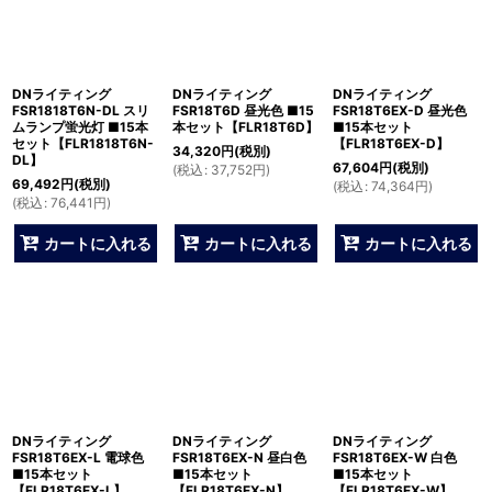
DNライティング
DNライティング
DNライティング
FSR1818T6N-DL スリ
FSR18T6D 昼光色 ■15
FSR18T6EX-D 昼光色
ムランプ蛍光灯 ■15本
本セット【FLR18T6D】
■15本セット
セット【FLR1818T6N-
【FLR18T6EX-D】
34,320
円
(税別)
DL】
67,604
円
(税別)
(
税込
:
37,752
円
)
69,492
円
(税別)
(
税込
:
74,364
円
)
(
税込
:
76,441
円
)
カートに入れる
カートに入れる
カートに入れる
DNライティング
DNライティング
DNライティング
FSR18T6EX-L 電球色
FSR18T6EX-N 昼白色
FSR18T6EX-W 白色
■15本セット
■15本セット
■15本セット
【FLR18T6EX-L】
【FLR18T6EX-N】
【FLR18T6EX-W】