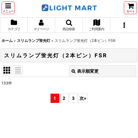
メニュー
カート
カテゴリ
マイページ
商品検索
ご利用案内
ホーム
>
スリムランプ蛍光灯
>
スリムランプ蛍光灯（2本ピン）FSR
スリムランプ蛍光灯（2本ピン）FSR
表示順変更
閉じる
133
件
表示数
:
1
2
3
次
»
並び順
:
絞り込む