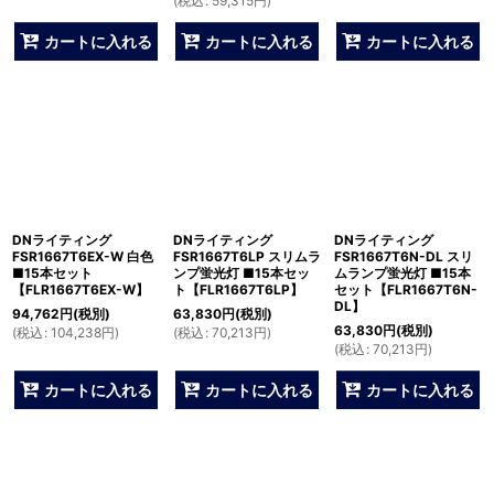
(
税込
:
59,315
円
)
カートに入れる
カートに入れる
カートに入れる
DNライティング
DNライティング
DNライティング
FSR1667T6EX-W 白色
FSR1667T6LP スリムラ
FSR1667T6N-DL スリ
■15本セット
ンプ蛍光灯 ■15本セッ
ムランプ蛍光灯 ■15本
【FLR1667T6EX-W】
ト【FLR1667T6LP】
セット【FLR1667T6N-
DL】
94,762
円
(税別)
63,830
円
(税別)
63,830
円
(税別)
(
税込
:
104,238
円
)
(
税込
:
70,213
円
)
(
税込
:
70,213
円
)
カートに入れる
カートに入れる
カートに入れる