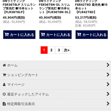
DNライティング
DNライティング
DNライティング
FSR36T6LP スリムラン
FSR36T6N-DL スリム
FSR42T6D 昼光色 ■15
プ蛍光灯 ■15本セット
ランプ蛍光灯 ■15本セ
本セット
【FLR36T6LP】
ット【FLR36T6N-DL】
【FLR42T6D】
45,904
円
(税別)
45,904
円
(税別)
53,217
円
(税別)
(
税込
:
50,494
円
)
(
税込
:
50,494
円
)
(
税込
:
58,539
円
)
定価
:
40,650
円
カートに入れる
カートに入れる
カートに入れる
1
2
3
次
»
ホーム
ショッピングカート
マイページ
最近チェックしたアイテム
特定商取引法表示