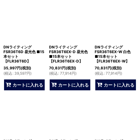
DNライティング
DNライティング
DNライティング
FSR36T6D 昼光色 ■15
FSR36T6EX-D 昼光色
FSR36T6EX-W 白色
本セット
■15本セット
■15本セット
【FLR36T6D】
【FLR36T6EX-D】
【FLR36T6EX-W】
35,997
円
(税別)
70,831
円
(税別)
70,831
円
(税別)
(
税込
:
39,597
円
)
(
税込
:
77,914
円
)
(
税込
:
77,914
円
)
カートに入れる
カートに入れる
カートに入れる